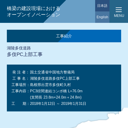
日本語
橋梁の建設現場における
オープンイノベーション
MENU
English
工事紹介
湖陵多伎道路
多伎PC上部工事
発 注 者：
国土交通省中国地方整備局
工 事 名：
湖陵多伎道路多伎PC上部工事
工事場所：
島根県出雲市多伎町久村
工事内容：
PC3径間連結コンポ橋 L=76.0m
(支間長 23.8m+24.0m＋24.8m)
工 期：
2018年1月12日 ～ 2019年1月31日